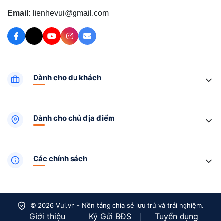
Email:
lienhevui@gmail.com
Dành cho du khách
Dành cho chủ địa điểm
Các chính sách
© 2026 Vui.vn - Nền tảng chia sẻ lưu trú và trải nghiệm.
Giới thiệu
Ký Gửi BĐS
Tuyển dụng
|
|