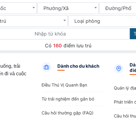
uốc
Phường/Xã
Đường/Phố
trú
Loại phòng
Có
160
điểm lưu trú
Dà
Dành cho du khách
uống, trải
đi
n đi và cuộc
Điều Thú Vị Quanh Bạn
Quản lý đị
Từ trải nghiệm đến gắn bó
Phát triển 
Câu hỏi thường gặp (FAQ)
Câu hỏi th