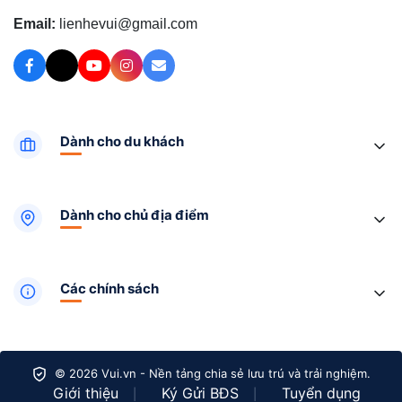
Email:
lienhevui@gmail.com
Dành cho du khách
Dành cho chủ địa điểm
Các chính sách
© 2026 Vui.vn - Nền tảng chia sẻ lưu trú và trải nghiệm.
Giới thiệu
Ký Gửi BĐS
Tuyển dụng
|
|