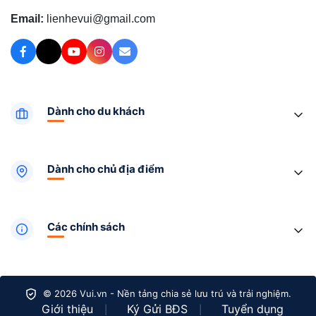
Email:
lienhevui@gmail.com
Dành cho du khách
Dành cho chủ địa điểm
Các chính sách
© 2026 Vui.vn - Nền tảng chia sẻ lưu trú và trải nghiệm.
Giới thiệu
Ký Gửi BĐS
Tuyển dụng
|
|