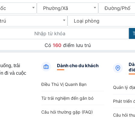
uốc
Phường/Xã
Đường/Phố
trú
Loại phòng
Có
160
điểm lưu trú
Dà
Dành cho du khách
uống, trải
đi
n đi và cuộc
Điều Thú Vị Quanh Bạn
Quản lý đị
Từ trải nghiệm đến gắn bó
Phát triển 
Câu hỏi thường gặp (FAQ)
Câu hỏi th