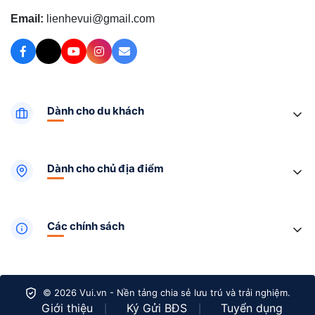
Email:
lienhevui@gmail.com
Dành cho du khách
Dành cho chủ địa điểm
Các chính sách
© 2026 Vui.vn - Nền tảng chia sẻ lưu trú và trải nghiệm.
Giới thiệu
Ký Gửi BĐS
Tuyển dụng
|
|