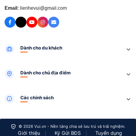
Email:
lienhevui@gmail.com
Dành cho du khách
Dành cho chủ địa điểm
Các chính sách
© 2026 Vui.vn - Nền tảng chia sẻ lưu trú và trải nghiệm.
Giới thiệu
Ký Gửi BĐS
Tuyển dụng
|
|