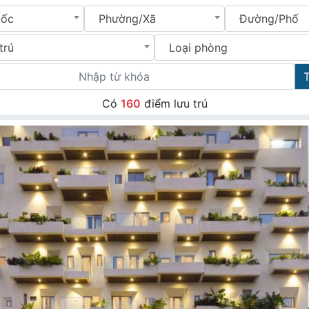
uốc
Phường/Xã
Đường/Phố
trú
Loại phòng
Có
160
điểm lưu trú