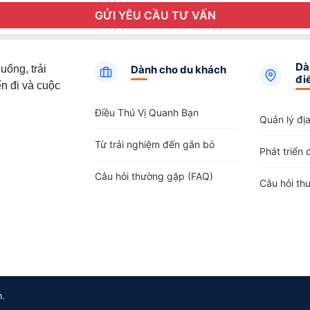
GỬI YÊU CẦU TƯ VẤN
Dà
uống, trải
Dành cho du khách
đi
n đi và cuộc
Điều Thú Vị Quanh Bạn
Quản lý đị
Từ trải nghiệm đến gắn bó
Phát triển 
Câu hỏi thường gặp (FAQ)
Câu hỏi th
m.