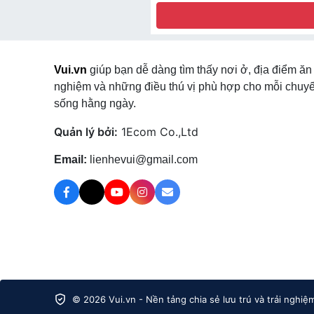
Vui.vn
giúp bạn dễ dàng tìm thấy nơi ở, địa điểm ăn 
nghiệm và những điều thú vị phù hợp cho mỗi chuyế
sống hằng ngày.
Quản lý bởi:
1Ecom Co.,Ltd
Email:
lienhevui@gmail.com
© 2026 Vui.vn - Nền tảng chia sẻ lưu trú và trải nghiệ