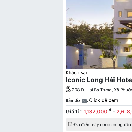
Khách sạn
Iconic Long Hải Hote
208 Đ. Hai Bà Trưng, Xã Phướ
Click để xem
Bản đồ
:
0
đ
Giá từ:
1,132,000
-
2,618
Địa điểm này chưa có người q