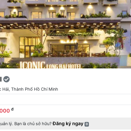
l
c Hải, Thành Phố Hồ Chí Minh
đ
,000
Đăng ký ngay
uản lý. Bạn là chủ sở hữu?
0