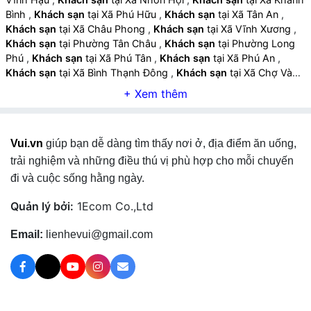
Bình
,
Khách sạn
tại Xã Phú Hữu
,
Khách sạn
tại Xã Tân An
,
Khách sạn
tại Xã Châu Phong
,
Khách sạn
tại Xã Vĩnh Xương
,
Khách sạn
tại Phường Tân Châu
,
Khách sạn
tại Phường Long
Phú
,
Khách sạn
tại Xã Phú Tân
,
Khách sạn
tại Xã Phú An
,
Khách sạn
tại Xã Bình Thạnh Đông
,
Khách sạn
tại Xã Chợ Vàm
,
Khách sạn
tại Xã Hòa Lạc
,
Khách sạn
tại Xã Phú Lâm
,
Khách
sạn
tại Xã Châu Phú
,
Khách sạn
tại Xã Mỹ Đức
,
Khách sạn
tại
Xã Vĩnh Thạnh Trung
,
Khách sạn
tại Xã Bình Mỹ
,
Khách sạn
tại
Xã Thạnh Mỹ Tây
,
Khách sạn
tại Xã An Cư
,
Khách sạn
tại Xã
Vui.vn
giúp bạn dễ dàng tìm thấy nơi ở, địa điểm ăn uống,
Núi Cấm
,
Khách sạn
tại Phường Tịnh Biên
,
Khách sạn
tại
Phường Thới Sơn
,
Khách sạn
tại Phường Chi Lăng
,
Khách sạn
trải nghiệm và những điều thú vị phù hợp cho mỗi chuyến
tại Xã Ba Chúc
,
Khách sạn
tại Xã Tri Tôn
,
Khách sạn
tại Xã Ô
đi và cuộc sống hằng ngày.
Lâm
,
Khách sạn
tại Xã Cô Tô
,
Khách sạn
tại Xã Vĩnh Gia
,
Khách sạn
tại Xã An Châu
,
Khách sạn
tại Xã Bình Hòa
,
Khách
Quản lý bởi:
1Ecom Co.,Ltd
sạn
tại Xã Cần Đăng
,
Khách sạn
tại Xã Vĩnh Hanh
,
Khách sạn
tại Xã Vĩnh An
,
Khách sạn
tại Xã Chợ Mới
,
Khách sạn
tại Xã Cù
Email:
lienhevui@gmail.com
Lao Giêng
,
Khách sạn
tại Xã Hội An
,
Khách sạn
tại Xã Long
Điền
,
Khách sạn
tại Xã Nhơn Mỹ
,
Khách sạn
tại Xã Long Kiến
,
Khách sạn
tại Xã Thoại Sơn
,
Khách sạn
tại Xã Óc Eo
,
Khách
sạn
tại Xã Định Mỹ
,
Khách sạn
tại Xã Phú Hòa
,
Khách sạn
tại
Xã Vĩnh Trạch
,
Khách sạn
tại Xã Tây Phú
,
Khách sạn
tại Xã