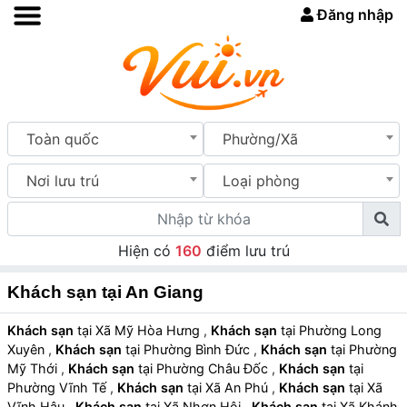
Đăng nhập
Toàn quốc
Phường/Xã
Nơi lưu trú
Loại phòng
Hiện có
160
điểm lưu trú
Khách sạn tại An Giang
Khách sạn
tại Xã Mỹ Hòa Hưng
,
Khách sạn
tại Phường Long
Xuyên
,
Khách sạn
tại Phường Bình Đức
,
Khách sạn
tại Phường
Mỹ Thới
,
Khách sạn
tại Phường Châu Đốc
,
Khách sạn
tại
Phường Vĩnh Tế
,
Khách sạn
tại Xã An Phú
,
Khách sạn
tại Xã
Vĩnh Hậu
,
Khách sạn
tại Xã Nhơn Hội
,
Khách sạn
tại Xã Khánh