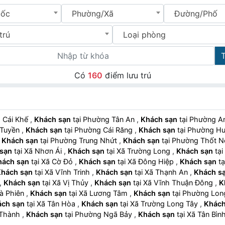
uốc
Phường/Xã
Đường/Phố
trú
Loại phòng
Có
160
điểm lưu trú
ng Cái Khế
,
Khách sạn
tại Phường Tân An
,
Khách sạn
tại Phường 
g Tuyền
,
Khách sạn
tại Phường Cái Răng
,
Khách sạn
tại Phường 
,
Khách sạn
tại Phường Trung Nhứt
,
Khách sạn
tại Phường Thốt 
sạn
tại Xã Nhơn Ái
,
Khách sạn
tại Xã Trường Long
,
Khách sạn
hách sạn
tại Xã Cờ Đỏ
,
Khách sạn
tại Xã Đông Hiệp
,
Khách sạn
Khách sạn
tại Xã Vĩnh Trinh
,
Khách sạn
tại Xã Thạnh An
,
Khách s
,
Khách sạn
tại Xã Vị Thủy
,
Khách sạn
tại Xã Vĩnh Thuận Đông
,
K
ã Xà Phiên
,
Khách sạn
tại Xã Lương Tâm
,
Khách sạn
tại Phường Lo
ách sạn
tại Xã Tân Hòa
,
Khách sạn
tại Xã Trường Long Tây
,
Khách
i Thành
,
Khách sạn
tại Phường Ngã Bảy
,
Khách sạn
tại Xã Tân Bì
tại Xã Hiệp Hưng
,
Khách sạn
tại Xã Phụng Hiệp
,
Khách sạn
tại X