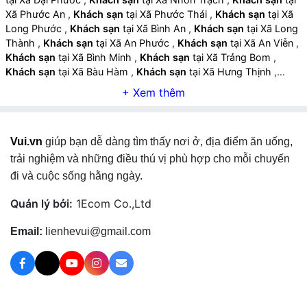
Xã Phước An
,
Khách sạn
tại Xã Phước Thái
,
Khách sạn
tại Xã
Long Phước
,
Khách sạn
tại Xã Bình An
,
Khách sạn
tại Xã Long
Thành
,
Khách sạn
tại Xã An Phước
,
Khách sạn
tại Xã An Viễn
,
Khách sạn
tại Xã Bình Minh
,
Khách sạn
tại Xã Trảng Bom
,
Khách sạn
tại Xã Bàu Hàm
,
Khách sạn
tại Xã Hưng Thịnh
,
Khách sạn
tại Xã Dầu Giây
,
Khách sạn
tại Xã Gia Kiệm
,
Khách
sạn
tại Xã Thống Nhất
,
Khách sạn
tại Phường Bình Lộc
,
Khách
sạn
tại Phường Bảo Vinh
,
Khách sạn
tại Phường Xuân Lập
,
Khách sạn
tại Phường Long Khánh
,
Khách sạn
tại Phường
Vui.vn
giúp bạn dễ dàng tìm thấy nơi ở, địa điểm ăn uống,
Hàng Gòn
,
Khách sạn
tại Xã Xuân Quế
,
Khách sạn
tại Xã Xuân
Đường
,
Khách sạn
tại Xã Cẩm Mỹ
,
Khách sạn
tại Xã Sông Ray
trải nghiệm và những điều thú vị phù hợp cho mỗi chuyến
,
Khách sạn
tại Xã Xuân Đông
,
Khách sạn
tại Xã Xuân Định
,
đi và cuộc sống hằng ngày.
Khách sạn
tại Xã Xuân Phú
,
Khách sạn
tại Xã Xuân Lộc
,
Khách
sạn
tại Xã Xuân Hòa
,
Khách sạn
tại Xã Xuân Thành
,
Khách sạn
Quản lý bởi:
1Ecom Co.,Ltd
tại Xã Xuân Bắc
,
Khách sạn
tại Xã La Ngà
,
Khách sạn
tại Xã
Định Quán
,
Khách sạn
tại Xã Phú Vinh
,
Khách sạn
tại Xã Phú
Email:
lienhevui@gmail.com
Hòa
,
Khách sạn
tại Xã Tà Lài
,
Khách sạn
tại Xã Nam Cát Tiên
,
Khách sạn
tại Xã Tân Phú
,
Khách sạn
tại Xã Phú Lâm
,
Khách
sạn
tại Xã Trị An
,
Khách sạn
tại Xã Tân An
,
Khách sạn
tại
Phường Tân Triều
,
Khách sạn
tại Phường Minh Hưng
,
Khách
sạn
tại Phường Chơn Thành
,
Khách sạn
tại Xã Nha Bích
,