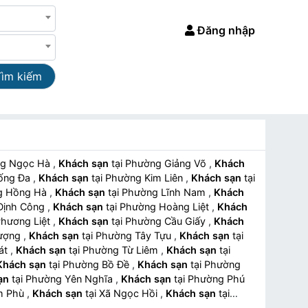
Đăng nhập
Tìm kiếm
ường Ngọc Hà
,
Khách sạn
tại Phường Giảng Võ
,
Khách
 Đống Đa
,
Khách sạn
tại Phường Kim Liên
,
Khách sạn
tại
ờng Hồng Hà
,
Khách sạn
tại Phường Lĩnh Nam
,
Khách
g Định Công
,
Khách sạn
tại Phường Hoàng Liệt
,
Khách
 Phương Liệt
,
Khách sạn
tại Phường Cầu Giấy
,
Khách
hượng
,
Khách sạn
tại Phường Tây Tựu
,
Khách sạn
tại
Cát
,
Khách sạn
tại Phường Từ Liêm
,
Khách sạn
tại
Khách sạn
tại Phường Bồ Đề
,
Khách sạn
tại Phường
ạn
tại Phường Yên Nghĩa
,
Khách sạn
tại Phường Phú
Nam Phù
,
Khách sạn
tại Xã Ngọc Hồi
,
Khách sạn
tại
ch sạn
tại Xã Hồng Vân
,
Khách sạn
tại Xã Phú Xuyên
,