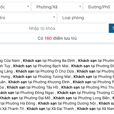
uốc
Phường/Xã
Đường/Phố
trú
Loại phòng
Có
160
điểm lưu trú
ường Cửa Nam
,
Khách sạn
tại Phường Ba Đình
,
Khách sạn
tại Ph
ĩnh Tuy
,
Khách sạn
tại Phường Bạch Mai
,
Khách sạn
tại Phường
ường Láng
,
Khách sạn
tại Phường Ô Chợ Dừa
,
Khách sạn
tại Phư
nh Hưng
,
Khách sạn
tại Phường Tương Mai
,
Khách sạn
tại Phườn
Xuân
,
Khách sạn
tại Phường Khương Đình
,
Khách sạn
tại Phường
Hòa
,
Khách sạn
tại Phường Tây Hồ
,
Khách sạn
tại Phường Phú T
ách sạn
tại Phường Đông Ngạc
,
Khách sạn
tại Phường Thượng 
Khách sạn
tại Phường Đại Mỗ
,
Khách sạn
tại Phường Long Biên
,
tại Phường Hà Đông
,
Khách sạn
tại Phường Dương Nội
,
Khách s
tại Xã Thanh Trì
,
Khách sạn
tại Xã Đại Thanh
,
Khách sạn
tại Xã 
ách sạn
tại Xã Thường Tín
,
Khách sạn
tại Xã Chương Dương
,
Khá