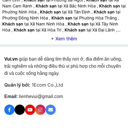
Nam Cam Ranh
,
Khách sạn
tại Xã Bắc Ninh Hòa
,
Khách sạn
tại
Phường Ninh Hòa
,
Khách sạn
tại Xã Tân Định
,
Khách sạn
tại
Phường Đông Ninh Hòa
,
Khách sạn
tại Phường Hòa Thắng
,
Khách sạn
tại Xã Nam Ninh Hòa
,
Khách sạn
tại Xã Tây Ninh
Hòa
,
Khách sạn
tại Xã Hòa Trí
,
Khách sạn
tại Xã Đại Lãnh
,
Khách sạn
tại Xã Tu Bông
,
Khách sạn
tại Xã Vạn Thắng
,
Khách
sạn
tại Xã Vạn Ninh
,
Khách sạn
tại Xã Vạn Hưng
,
Khách sạn
tại
Xã Diên Khánh
,
Khách sạn
tại Xã Diên Lạc
,
Khách sạn
tại Xã
Diên Điền
,
Khách sạn
tại Xã Diên Lâm
,
Khách sạn
tại Xã Diên
Vui.vn
giúp bạn dễ dàng tìm thấy nơi ở, địa điểm ăn uống,
Thọ
,
Khách sạn
tại Xã Suối Hiệp
,
Khách sạn
tại Xã Cam Lâm
,
Khách sạn
tại Xã Suối Dầu
,
Khách sạn
tại Xã Cam Hiệp
,
Khách
trải nghiệm và những điều thú vị phù hợp cho mỗi chuyến
sạn
tại Xã Cam An
,
Khách sạn
tại Xã Bắc Khánh Vĩnh
,
Khách
đi và cuộc sống hằng ngày.
sạn
tại Xã Trung Khánh Vĩnh
,
Khách sạn
tại Xã Tây Khánh Vĩnh
,
Khách sạn
tại Xã Nam Khánh Vĩnh
,
Khách sạn
tại Xã Khánh
Quản lý bởi:
1Ecom Co.,Ltd
Vĩnh
,
Khách sạn
tại Xã Khánh Sơn
,
Khách sạn
tại Xã Tây
Khánh Sơn
,
Khách sạn
tại Xã Đông Khánh Sơn
,
Khách sạn
tại
Email:
lienhevui@gmail.com
Đặc khu Trường Sa
,
Khách sạn
tại Phường Phan Rang
,
Khách
sạn
tại Phường Đông Hải
,
Khách sạn
tại Phường Ninh Chử
,
Khách sạn
tại Phường Bảo An
,
Khách sạn
tại Phường Đô Vinh
,
Khách sạn
tại Xã Ninh Phước
,
Khách sạn
tại Xã Phước Hữu
,
Khách sạn
tại Xã Phước Hậu
,
Khách sạn
tại Xã Thuận Nam
,