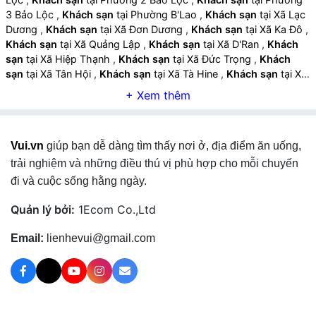
3 Bảo Lộc
,
Khách sạn
tại Phường B'Lao
,
Khách sạn
tại Xã Lạc
Dương
,
Khách sạn
tại Xã Đơn Dương
,
Khách sạn
tại Xã Ka Đô
,
Khách sạn
tại Xã Quảng Lập
,
Khách sạn
tại Xã D'Ran
,
Khách
sạn
tại Xã Hiệp Thạnh
,
Khách sạn
tại Xã Đức Trọng
,
Khách
sạn
tại Xã Tân Hội
,
Khách sạn
tại Xã Tà Hine
,
Khách sạn
tại Xã
Tà Năng
,
Khách sạn
tại Xã Đinh Văn Lâm Hà
,
Khách sạn
tại Xã
Phú Sơn Lâm Hà
,
Khách sạn
tại Xã Nam Hà Lâm Hà
,
Khách
sạn
tại Xã Nam Ban Lâm Hà
,
Khách sạn
tại Xã Tân Hà Lâm Hà
,
Khách sạn
tại Xã Phúc Thọ Lâm Hà
,
Khách sạn
tại Xã Đam
Vui.vn
giúp bạn dễ dàng tìm thấy nơi ở, địa điểm ăn uống,
Rông 1
,
Khách sạn
tại Xã Đam Rông 2
,
Khách sạn
tại Xã Đam
Rông 3
,
Khách sạn
tại Xã Đam Rông 4
,
Khách sạn
tại Xã Di
trải nghiệm và những điều thú vị phù hợp cho mỗi chuyến
Linh
,
Khách sạn
tại Xã Hòa Ninh
,
Khách sạn
tại Xã Hòa Bắc
,
đi và cuộc sống hằng ngày.
Khách sạn
tại Xã Đinh Trang Thượng
,
Khách sạn
tại Xã Bảo
Thuận
,
Khách sạn
tại Xã Sơn Điền
,
Khách sạn
tại Xã Gia Hiệp
,
Quản lý bởi:
1Ecom Co.,Ltd
Khách sạn
tại Xã Bảo Lâm 1
,
Khách sạn
tại Xã Bảo Lâm 2
,
Khách sạn
tại Xã Bảo Lâm 3
,
Khách sạn
tại Xã Bảo Lâm 4
,
Email:
lienhevui@gmail.com
Khách sạn
tại Xã Bảo Lâm 5
,
Khách sạn
tại Xã Đạ Huoai
,
Khách sạn
tại Xã Đạ Huoai 2
,
Khách sạn
tại Xã Đạ Huoai 3
,
Khách sạn
tại Xã Đạ Tẻh
,
Khách sạn
tại Xã Đạ Tẻh 2
,
Khách
sạn
tại Xã Đạ Tẻh 3
,
Khách sạn
tại Xã Cát Tiên
,
Khách sạn
tại
Xã Cát Tiên 2
,
Khách sạn
tại Xã Cát Tiên 3
,
Khách sạn
tại