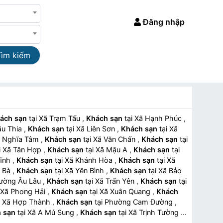
Đăng nhập
Tìm kiếm
ách sạn
tại Xã Trạm Tấu
,
Khách sạn
tại Xã Hạnh Phúc
,
Cầu Thia
,
Khách sạn
tại Xã Liên Sơn
,
Khách sạn
tại Xã
i Xã Nghĩa Tâm
,
Khách sạn
tại Xã Văn Chấn
,
Khách sạn
tại
tại Xã Tân Hợp
,
Khách sạn
tại Xã Mậu A
,
Khách sạn
tại
 Lĩnh
,
Khách sạn
tại Xã Khánh Hòa
,
Khách sạn
tại Xã
ác Bà
,
Khách sạn
tại Xã Yên Bình
,
Khách sạn
tại Xã Bảo
 Phường Âu Lâu
,
Khách sạn
tại Xã Trấn Yên
,
Khách sạn
tại
tại Xã Phong Hải
,
Khách sạn
tại Xã Xuân Quang
,
Khách
tại Xã Hợp Thành
,
Khách sạn
tại Phường Cam Đường
,
 sạn
tại Xã A Mú Sung
,
Khách sạn
tại Xã Trịnh Tường
,
ạn
tại Xã Bảo Yên
,
Khách sạn
tại Xã Xuân Hòa
,
Khách