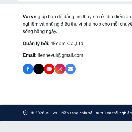
sạn
tại Xã Phúc Khánh
,
Khách sạn
tại Xã Bảo Hà
,
Khác
Xã Chiềng Ken
,
Khách sạn
tại Xã Minh Lương
,
Khách s
Vui.vn
giúp bạn dễ dàng tìm thấy nơi ở, địa điểm ăn 
Tả Van
,
Khách sạn
tại Phường Sa Pa
,
Khách sạn
tại
nghiệm và những điều thú vị phù hợp cho mỗi chuyế
Khách sạn
tại Xã Lùng Phình
,
Khách sạn
tại Xã Pha L
Khách sạn
tại Xã Sín Chéng
,
Khách sạn
tại Xã Lao Chả
sống hằng ngày.
,
Khách sạn
tại Xã Cát Thịnh
,
Khách sạn
tại Xã Nậm Xé
Quản lý bởi:
1Ecom Co.,Ltd
Email:
lienhevui@gmail.com
© 2026 Vui.vn - Nền tảng chia sẻ lưu trú và trải nghiệ