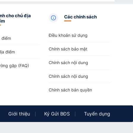
ại Xã Văn Bàn
,
Khách sạn
tại Xã Dương Quỳ
,
Khách sạn
tại
ại Xã Bản Hồ
,
Khách sạn
tại Xã Tả Phìn
,
Khách sạn
tại Xã
nh cho chủ địa
Các chính sách
Khách sạn
tại Xã Bắc Hà
,
Khách sạn
tại Xã Tả Củ Tỷ
,
ểm
hách sạn
tại Xã Cao Sơn
,
Khách sạn
tại Xã Si Ma Cai
,
n
tại Xã Tà Xi Láng
,
Khách sạn
tại Xã Phong Dụ Thượng
Điều khoản sử dụng
a điểm
Chính sách bảo mật
địa điểm
Chính sách nội dung
ường gặp (FAQ)
Chính sách nội dung
Chính sách bản quyền
Giới thiệu
Ký Gửi BĐS
Tuyển dụng
|
|