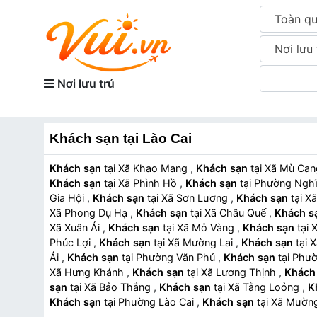
Toàn q
Nơi lưu 
Nơi lưu trú
Khách sạn tại Lào Cai
Khách sạn
tại Xã Khao Mang
,
Khách sạn
tại Xã Mù C
Khách sạn
tại Xã Phình Hồ
,
Khách sạn
tại Phường Ng
Gia Hội
,
Khách sạn
tại Xã Sơn Lương
,
Khách sạn
tại
Xã Phong Dụ Hạ
,
Khách sạn
tại Xã Châu Quế
,
Khách s
Xã Xuân Ái
,
Khách sạn
tại Xã Mỏ Vàng
,
Khách sạn
t
Phúc Lợi
,
Khách sạn
tại Xã Mường Lai
,
Khách sạn
t
Ái
,
Khách sạn
tại Phường Văn Phú
,
Khách sạn
tại P
Xã Hưng Khánh
,
Khách sạn
tại Xã Lương Thịnh
,
Khách
sạn
tại Xã Bảo Thắng
,
Khách sạn
tại Xã Tằng Loỏng
,
K
Khách sạn
tại Phường Lào Cai
,
Khách sạn
tại Xã Mư
Khách sạn
tại Xã Bản Xèo
,
Khách sạn
tại Xã Bát Xát
,
K