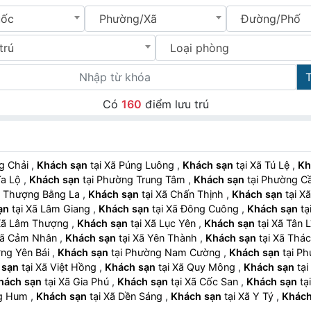
uốc
Phường/Xã
Đường/Phố
trú
Loại phòng
Có
160
điểm lưu trú
ang Chải
,
Khách sạn
tại Xã Púng Luông
,
Khách sạn
tại Xã Tú Lệ
,
Kh
hĩa Lộ
,
Khách sạn
tại Phường Trung Tâm
,
Khách sạn
tại Phường 
 Xã Thượng Bằng La
,
Khách sạn
tại Xã Chấn Thịnh
,
Khách sạn
tạ
ạn
tại Xã Lâm Giang
,
Khách sạn
tại Xã Đông Cuông
,
Khách sạn
ại Xã Lâm Thượng
,
Khách sạn
tại Xã Lục Yên
,
Khách sạn
tại Xã Tân
ại Xã Cảm Nhân
,
Khách sạn
tại Xã Yên Thành
,
Khách sạn
tại Xã Th
hường Yên Bái
,
Khách sạn
tại Phường Nam Cường
,
Khách sạn
tại
 sạn
tại Xã Việt Hồng
,
Khách sạn
tại Xã Quy Mông
,
Khách sạn
hách sạn
tại Xã Gia Phú
,
Khách sạn
tại Xã Cốc San
,
Khách sạn
ờng Hum
,
Khách sạn
tại Xã Dền Sáng
,
Khách sạn
tại Xã Y Tý
,
Khách
hách sạn
tại Xã Nghĩa Đô
,
Khách sạn
tại Xã Thượng Hà
,
Khách s