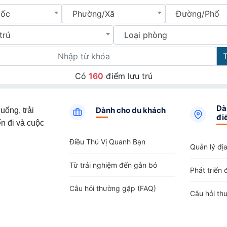
uốc
Phường/Xã
Đường/Phố
trú
Loại phòng
Có
160
điểm lưu trú
Dà
Dành cho du khách
uống, trải
đi
n đi và cuộc
Điều Thú Vị Quanh Bạn
Quản lý đị
Từ trải nghiệm đến gắn bó
Phát triển 
Câu hỏi thường gặp (FAQ)
Câu hỏi th