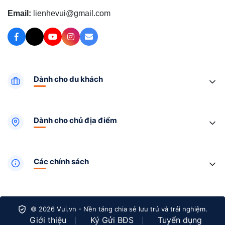
Email:
lienhevui@gmail.com
Dành cho du khách
Dành cho chủ địa điểm
Các chính sách
© 2026 Vui.vn - Nền tảng chia sẻ lưu trú và trải nghiệm.
Giới thiệu
Ký Gửi BĐS
Tuyển dụng
|
|