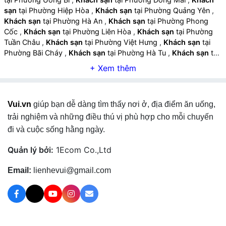
sạn
tại Phường Hiệp Hòa
,
Khách sạn
tại Phường Quảng Yên
,
Khách sạn
tại Phường Hà An
,
Khách sạn
tại Phường Phong
Cốc
,
Khách sạn
tại Phường Liên Hòa
,
Khách sạn
tại Phường
Tuần Châu
,
Khách sạn
tại Phường Việt Hưng
,
Khách sạn
tại
Phường Bãi Cháy
,
Khách sạn
tại Phường Hà Tu
,
Khách sạn
tại
Phường Hà Lầm
,
Khách sạn
tại Phường Cao Xanh
,
Khách sạn
tại Phường Hồng Gai
,
Khách sạn
tại Phường Hạ Long
,
Khách
sạn
tại Phường Hoành Bồ
,
Khách sạn
tại Xã Quảng La
,
Khách
sạn
tại Xã Thống Nhất
,
Khách sạn
tại Phường Mông Dương
,
Vui.vn
giúp bạn dễ dàng tìm thấy nơi ở, địa điểm ăn uống,
Khách sạn
tại Phường Quang Hanh
,
Khách sạn
tại Phường
Cẩm Phả
,
Khách sạn
tại Phường Cửa Ông
,
Khách sạn
tại Xã
trải nghiệm và những điều thú vị phù hợp cho mỗi chuyến
Hải Hòa
,
Khách sạn
tại Xã Tiên Yên
,
Khách sạn
tại Xã Điền Xá
,
đi và cuộc sống hằng ngày.
Khách sạn
tại Xã Đông Ngũ
,
Khách sạn
tại Xã Hải Lạng
,
Khách
sạn
tại Xã Lương Minh
,
Khách sạn
tại Xã Kỳ Thượng
,
Khách
Quản lý bởi:
1Ecom Co.,Ltd
sạn
tại Xã Ba Chẽ
,
Khách sạn
tại Xã Quảng Tân
,
Khách sạn
tại
Xã Đầm Hà
,
Khách sạn
tại Xã Quảng Hà
,
Khách sạn
tại Xã
Email:
lienhevui@gmail.com
Đường Hoa
,
Khách sạn
tại Xã Quảng Đức
,
Khách sạn
tại Xã
Hoành Mô
,
Khách sạn
tại Xã Lục Hồn
,
Khách sạn
tại Xã Bình
Liêu
,
Khách sạn
tại Xã Hải Sơn
,
Khách sạn
tại Xã Hải Ninh
,
Khách sạn
tại Xã Vĩnh Thực
,
Khách sạn
tại Phường Móng Cái 1
,
Khách sạn
tại Phường Móng Cái 2
,
Khách sạn
tại Phường