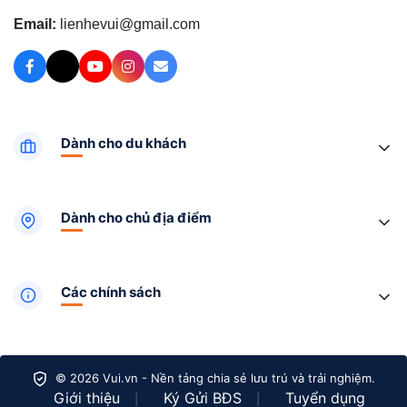
Email:
lienhevui@gmail.com
Dành cho du khách
Dành cho chủ địa điểm
Các chính sách
© 2026 Vui.vn - Nền tảng chia sẻ lưu trú và trải nghiệm.
Giới thiệu
Ký Gửi BĐS
Tuyển dụng
|
|