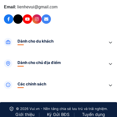
Email:
lienhevui@gmail.com
Dành cho du khách
Dành cho chủ địa điểm
Các chính sách
© 2026 Vui.vn - Nền tảng chia sẻ lưu trú và trải nghiệm.
Giới thiệu
Ký Gửi BĐS
Tuyển dụng
|
|