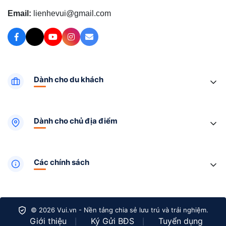
Email:
lienhevui@gmail.com
Dành cho du khách
Dành cho chủ địa điểm
Các chính sách
© 2026 Vui.vn - Nền tảng chia sẻ lưu trú và trải nghiệm.
Giới thiệu
Ký Gửi BĐS
Tuyển dụng
|
|