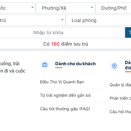
uốc
Phường/Xã
Đường/Phố
trú
Loại phòng
Có
160
điểm lưu trú
Dà
Dành cho du khách
uống, trải
đi
n đi và cuộc
Điều Thú Vị Quanh Bạn
Quản lý đị
Từ trải nghiệm đến gắn bó
Phát triển 
Câu hỏi thường gặp (FAQ)
Câu hỏi th