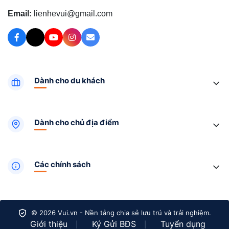
Email:
lienhevui@gmail.com
Dành cho du khách
Dành cho chủ địa điểm
Các chính sách
© 2026 Vui.vn - Nền tảng chia sẻ lưu trú và trải nghiệm.
Giới thiệu
Ký Gửi BĐS
Tuyển dụng
|
|