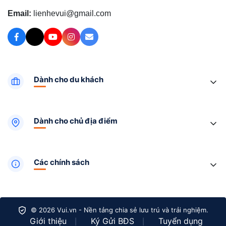
Email:
lienhevui@gmail.com
Dành cho du khách
Dành cho chủ địa điểm
Các chính sách
© 2026 Vui.vn - Nền tảng chia sẻ lưu trú và trải nghiệm.
Giới thiệu
Ký Gửi BĐS
Tuyển dụng
|
|