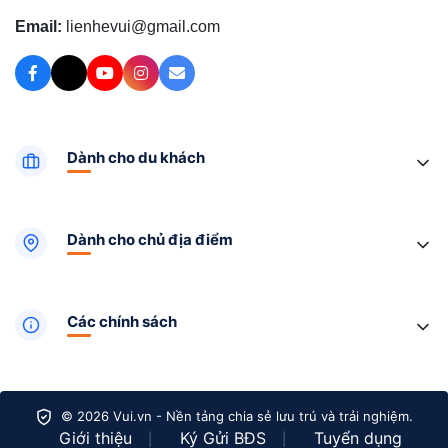
Email:
lienhevui@gmail.com
Dành cho du khách
Dành cho chủ địa điểm
Các chính sách
© 2026 Vui.vn - Nền tảng chia sẻ lưu trú và trải nghiệm.
Giới thiệu
Ký Gửi BĐS
Tuyển dụng
|
|