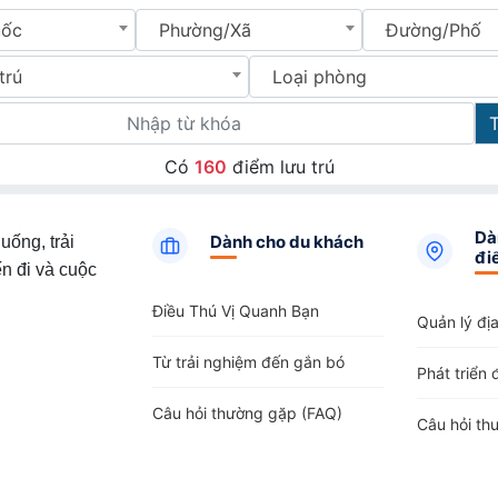
uốc
Phường/Xã
Đường/Phố
trú
Loại phòng
Có
160
điểm lưu trú
Dà
Dành cho du khách
uống, trải
đi
n đi và cuộc
Điều Thú Vị Quanh Bạn
Quản lý đị
Từ trải nghiệm đến gắn bó
Phát triển 
Câu hỏi thường gặp (FAQ)
Câu hỏi th