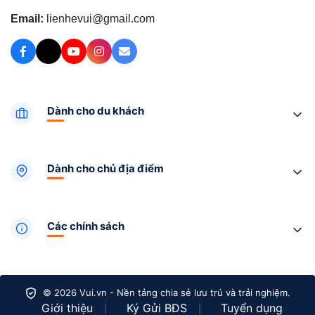
Email:
lienhevui@gmail.com
Dành cho du khách
Dành cho chủ địa điểm
Các chính sách
© 2026 Vui.vn - Nền tảng chia sẻ lưu trú và trải nghiệm.
Giới thiệu
Ký Gửi BĐS
Tuyển dụng
|
|