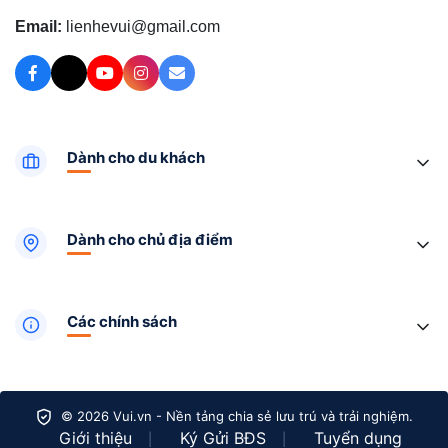
Email:
lienhevui@gmail.com
Dành cho du khách
Dành cho chủ địa điểm
Các chính sách
© 2026 Vui.vn - Nền tảng chia sẻ lưu trú và trải nghiệm.
Giới thiệu
Ký Gửi BĐS
Tuyển dụng
|
|