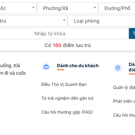
uốc
Phường/Xã
Đường/Phố
trú
Loại phòng
Có
160
điểm lưu trú
Dà
Dành cho du khách
uống, trải
đi
n đi và cuộc
Điều Thú Vị Quanh Bạn
Quản lý đị
Từ trải nghiệm đến gắn bó
Phát triển 
Câu hỏi thường gặp (FAQ)
Câu hỏi th