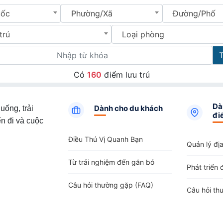
uốc
Phường/Xã
Đường/Phố
trú
Loại phòng
Có
160
điểm lưu trú
Dà
Dành cho du khách
uống, trải
đi
n đi và cuộc
Điều Thú Vị Quanh Bạn
Quản lý đị
Từ trải nghiệm đến gắn bó
Phát triển 
Câu hỏi thường gặp (FAQ)
Câu hỏi th