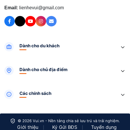
Email:
lienhevui@gmail.com
Dành cho du khách
Dành cho chủ địa điểm
Các chính sách
© 2026 Vui.vn - Nền tảng chia sẻ lưu trú và trải nghiệm.
Giới thiệu
Ký Gửi BĐS
Tuyển dụng
|
|