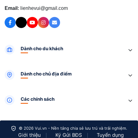
Email:
lienhevui@gmail.com
Dành cho du khách
Dành cho chủ địa điểm
Các chính sách
© 2026 Vui.vn - Nền tảng chia sẻ lưu trú và trải nghiệm.
Giới thiệu
Ký Gửi BĐS
Tuyển dụng
|
|