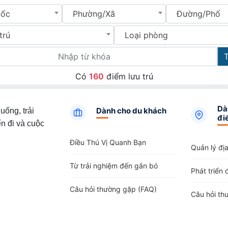
uốc
Phường/Xã
Đường/Phố
trú
Loại phòng
Có
160
điểm lưu trú
Dà
Dành cho du khách
uống, trải
đi
n đi và cuộc
Điều Thú Vị Quanh Bạn
Quản lý đị
Từ trải nghiệm đến gắn bó
Phát triển 
Câu hỏi thường gặp (FAQ)
Câu hỏi th