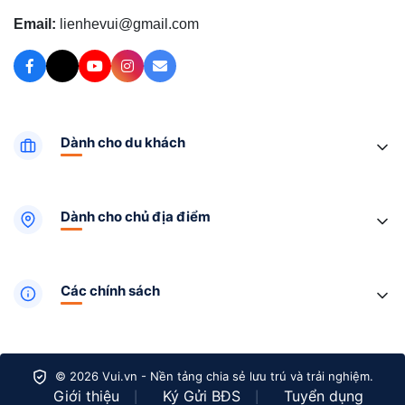
Email:
lienhevui@gmail.com
Dành cho du khách
Dành cho chủ địa điểm
Các chính sách
© 2026 Vui.vn - Nền tảng chia sẻ lưu trú và trải nghiệm.
Giới thiệu
Ký Gửi BĐS
Tuyển dụng
|
|