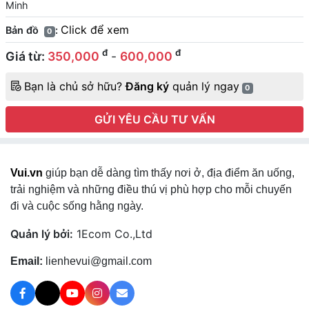
Minh
Click để xem
Bản đồ
:
0
đ
đ
Giá từ:
350,000
-
600,000
Bạn là chủ sở hữu?
Đăng ký
quản lý ngay
0
GỬI YÊU CẦU TƯ VẤN
Vui.vn
giúp bạn dễ dàng tìm thấy nơi ở, địa điểm ăn uống,
trải nghiệm và những điều thú vị phù hợp cho mỗi chuyến
đi và cuộc sống hằng ngày.
Quản lý bởi:
1Ecom Co.,Ltd
Email:
lienhevui@gmail.com