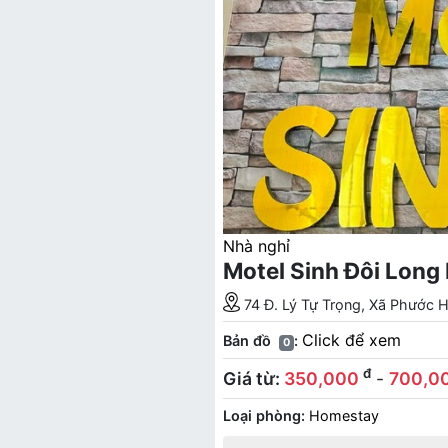
Nhà nghỉ
Motel Sinh Đôi Long
74 Đ. Lý Tự Trọng, Xã Phước 
Click để xem
Bản đồ
:
0
đ
Giá từ:
350,000
-
700,0
Loại phòng:
Homestay