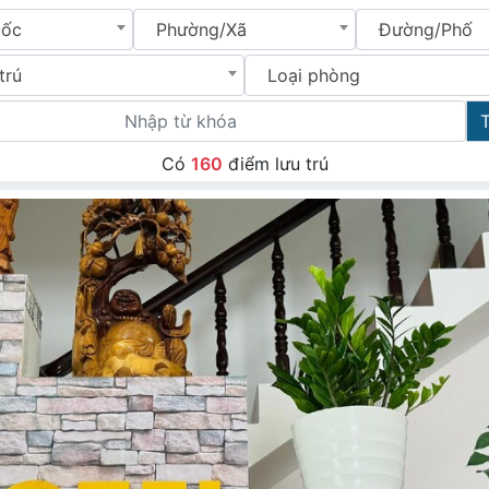
uốc
Phường/Xã
Đường/Phố
trú
Loại phòng
Có
160
điểm lưu trú