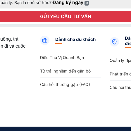
Đăng ký ngay
uản lý. Bạn là chủ sở hữu?
0
GỬI YÊU CẦU TƯ VẤN
Dà
uống, trải
Dành cho du khách
đi
n đi và cuộc
Điều Thú Vị Quanh Bạn
Quản lý đị
Từ trải nghiệm đến gắn bó
Phát triển 
Câu hỏi thường gặp (FAQ)
Câu hỏi th