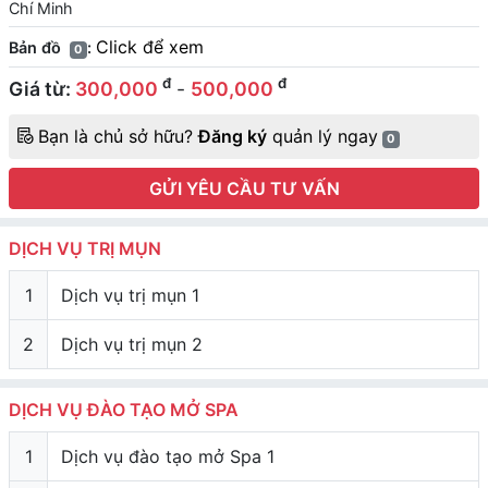
Chí Minh
Click để xem
Bản đồ
:
0
đ
đ
Giá từ:
300,000
-
500,000
Bạn là chủ sở hữu?
Đăng ký
quản lý ngay
0
GỬI YÊU CẦU TƯ VẤN
DỊCH VỤ TRỊ MỤN
1
Dịch vụ trị mụn 1
2
Dịch vụ trị mụn 2
DỊCH VỤ ĐÀO TẠO MỞ SPA
1
Dịch vụ đào tạo mở Spa 1