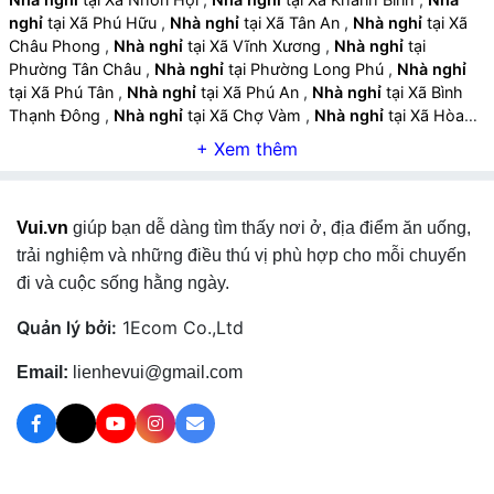
nghỉ
tại Xã Phú Hữu
,
Nhà nghỉ
tại Xã Tân An
,
Nhà nghỉ
tại Xã
Châu Phong
,
Nhà nghỉ
tại Xã Vĩnh Xương
,
Nhà nghỉ
tại
Phường Tân Châu
,
Nhà nghỉ
tại Phường Long Phú
,
Nhà nghỉ
tại Xã Phú Tân
,
Nhà nghỉ
tại Xã Phú An
,
Nhà nghỉ
tại Xã Bình
Thạnh Đông
,
Nhà nghỉ
tại Xã Chợ Vàm
,
Nhà nghỉ
tại Xã Hòa
Lạc
,
Nhà nghỉ
tại Xã Phú Lâm
,
Nhà nghỉ
tại Xã Châu Phú
,
Nhà
nghỉ
tại Xã Mỹ Đức
,
Nhà nghỉ
tại Xã Vĩnh Thạnh Trung
,
Nhà
nghỉ
tại Xã Bình Mỹ
,
Nhà nghỉ
tại Xã Thạnh Mỹ Tây
,
Nhà nghỉ
tại Xã An Cư
,
Nhà nghỉ
tại Xã Núi Cấm
,
Nhà nghỉ
tại Phường
Vui.vn
giúp bạn dễ dàng tìm thấy nơi ở, địa điểm ăn uống,
Tịnh Biên
,
Nhà nghỉ
tại Phường Thới Sơn
,
Nhà nghỉ
tại Phường
Chi Lăng
,
Nhà nghỉ
tại Xã Ba Chúc
,
Nhà nghỉ
tại Xã Tri Tôn
,
trải nghiệm và những điều thú vị phù hợp cho mỗi chuyến
Nhà nghỉ
tại Xã Ô Lâm
,
Nhà nghỉ
tại Xã Cô Tô
,
Nhà nghỉ
tại Xã
đi và cuộc sống hằng ngày.
Vĩnh Gia
,
Nhà nghỉ
tại Xã An Châu
,
Nhà nghỉ
tại Xã Bình Hòa
,
Nhà nghỉ
tại Xã Cần Đăng
,
Nhà nghỉ
tại Xã Vĩnh Hanh
,
Nhà
Quản lý bởi:
1Ecom Co.,Ltd
nghỉ
tại Xã Vĩnh An
,
Nhà nghỉ
tại Xã Chợ Mới
,
Nhà nghỉ
tại Xã
Cù Lao Giêng
,
Nhà nghỉ
tại Xã Hội An
,
Nhà nghỉ
tại Xã Long
Email:
lienhevui@gmail.com
Điền
,
Nhà nghỉ
tại Xã Nhơn Mỹ
,
Nhà nghỉ
tại Xã Long Kiến
,
Nhà nghỉ
tại Xã Thoại Sơn
,
Nhà nghỉ
tại Xã Óc Eo
,
Nhà nghỉ
tại
Xã Định Mỹ
,
Nhà nghỉ
tại Xã Phú Hòa
,
Nhà nghỉ
tại Xã Vĩnh
Trạch
,
Nhà nghỉ
tại Xã Tây Phú
,
Nhà nghỉ
tại Xã Vĩnh Bình
,
Nhà nghỉ
tại Xã Vĩnh Thuận
,
Nhà nghỉ
tại Xã Vĩnh Phong
,
Nhà