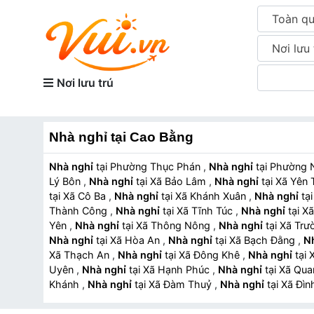
Toàn q
Nơi lưu 
Nơi lưu trú
Nhà nghỉ tại Cao Bằng
Nhà nghỉ
tại Phường Thục Phán
,
Nhà nghỉ
tại Phườn
Lý Bôn
,
Nhà nghỉ
tại Xã Bảo Lâm
,
Nhà nghỉ
tại Xã Yê
tại Xã Cô Ba
,
Nhà nghỉ
tại Xã Khánh Xuân
,
Nhà nghỉ
Thành Công
,
Nhà nghỉ
tại Xã Tĩnh Túc
,
Nhà nghỉ
tạ
Yên
,
Nhà nghỉ
tại Xã Thông Nông
,
Nhà nghỉ
tại Xã T
Nhà nghỉ
tại Xã Hòa An
,
Nhà nghỉ
tại Xã Bạch Đằng
,
N
Xã Thạch An
,
Nhà nghỉ
tại Xã Đông Khê
,
Nhà nghỉ
t
Uyên
,
Nhà nghỉ
tại Xã Hạnh Phúc
,
Nhà nghỉ
tại Xã Q
Khánh
,
Nhà nghỉ
tại Xã Đàm Thuỷ
,
Nhà nghỉ
tại Xã 