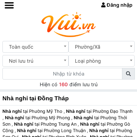
Đăng nhập
Toàn quốc
Phường/Xã
Nơi lưu trú
Loại phòng
Hiện có
160
điểm lưu trú
Nhà nghỉ tại Đồng Tháp
Nhà nghỉ
tại Phường Mỹ Tho
,
Nhà nghỉ
tại Phường Đạo Thạnh
,
Nhà nghỉ
tại Phường Mỹ Phong
,
Nhà nghỉ
tại Phường Thới
Sơn
,
Nhà nghỉ
tại Phường Trung An
,
Nhà nghỉ
tại Phường Gò
Công
,
Nhà nghỉ
tại Phường Long Thuận
,
Nhà nghỉ
tại Phường
Sơn Qui
,
Nhà nghỉ
tại Phường Bình Xuân
,
Nhà nghỉ
tại Phường