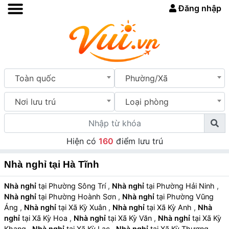
Đăng nhập
Toàn quốc
Phường/Xã
Nơi lưu trú
Loại phòng
Hiện có
160
điểm lưu trú
Nhà nghỉ tại Hà Tĩnh
Nhà nghỉ
tại Phường Sông Trí
,
Nhà nghỉ
tại Phường Hải Ninh
,
Nhà nghỉ
tại Phường Hoành Sơn
,
Nhà nghỉ
tại Phường Vũng
Áng
,
Nhà nghỉ
tại Xã Kỳ Xuân
,
Nhà nghỉ
tại Xã Kỳ Anh
,
Nhà
nghỉ
tại Xã Kỳ Hoa
,
Nhà nghỉ
tại Xã Kỳ Văn
,
Nhà nghỉ
tại Xã Kỳ
Khang
,
Nhà nghỉ
tại Xã Kỳ Lạc
,
Nhà nghỉ
tại Xã Kỳ Thượng
,