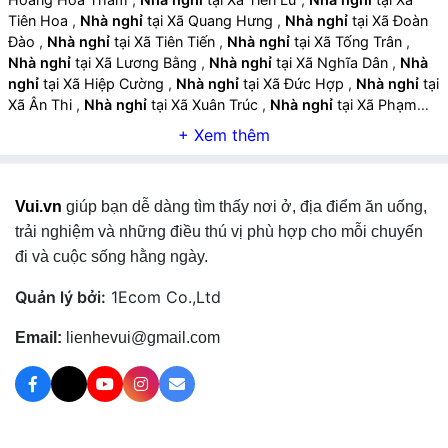
Tiên Hoa
,
Nhà nghỉ
tại Xã Quang Hưng
,
Nhà nghỉ
tại Xã Đoàn
Đào
,
Nhà nghỉ
tại Xã Tiên Tiến
,
Nhà nghỉ
tại Xã Tống Trân
,
Nhà nghỉ
tại Xã Lương Bằng
,
Nhà nghỉ
tại Xã Nghĩa Dân
,
Nhà
nghỉ
tại Xã Hiệp Cường
,
Nhà nghỉ
tại Xã Đức Hợp
,
Nhà nghỉ
tại
Xã Ân Thi
,
Nhà nghỉ
tại Xã Xuân Trúc
,
Nhà nghỉ
tại Xã Phạm
Ngũ Lão
,
Nhà nghỉ
tại Xã Nguyễn Trãi
,
Nhà nghỉ
tại Xã Hồng
Quang
,
Nhà nghỉ
tại Xã Khoái Châu
,
Nhà nghỉ
tại Xã Triệu Việt
Vương
,
Nhà nghỉ
tại Xã Việt Tiến
,
Nhà nghỉ
tại Xã Chí Minh
,
Nhà nghỉ
tại Xã Châu Ninh
,
Nhà nghỉ
tại Xã Yên Mỹ
,
Nhà nghỉ
Vui.vn
giúp bạn dễ dàng tìm thấy nơi ở, địa điểm ăn uống,
tại Xã Việt Yên
,
Nhà nghỉ
tại Xã Hoàn Long
,
Nhà nghỉ
tại Xã
Nguyễn Văn Linh
,
Nhà nghỉ
tại Xã Như Quỳnh
,
Nhà nghỉ
tại Xã
trải nghiệm và những điều thú vị phù hợp cho mỗi chuyến
Lạc Đạo
,
Nhà nghỉ
tại Xã Đại Đồng
,
Nhà nghỉ
tại Xã Nghĩa Trụ
,
đi và cuộc sống hằng ngày.
Nhà nghỉ
tại Xã Phụng Công
,
Nhà nghỉ
tại Xã Văn Giang
,
Nhà
nghỉ
tại Xã Mễ Sở
,
Nhà nghỉ
tại Phường Thái Bình
,
Nhà nghỉ
tại
Quản lý bởi:
1Ecom Co.,Ltd
Phường Trần Lãm
,
Nhà nghỉ
tại Phường Trần Hưng Đạo
,
Nhà
nghỉ
tại Phường Trà Lý
,
Nhà nghỉ
tại Phường Vũ Phúc
,
Nhà
Email:
lienhevui@gmail.com
nghỉ
tại Xã Thái Thụy
,
Nhà nghỉ
tại Xã Đông Thụy Anh
,
Nhà
nghỉ
tại Xã Bắc Thụy Anh
,
Nhà nghỉ
tại Xã Thụy Anh
,
Nhà nghỉ
tại Xã Nam Thụy Anh
,
Nhà nghỉ
tại Xã Bắc Thái Ninh
,
Nhà nghỉ
tại Xã Thái Ninh
,
Nhà nghỉ
tại Xã Đông Thái Ninh
,
Nhà nghỉ
tại
Xã Nam Thái Ninh
,
Nhà nghỉ
tại Xã Tây Thái Ninh
,
Nhà nghỉ
tại