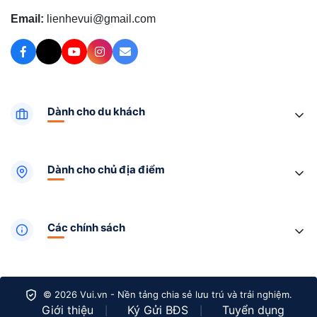
Email:
lienhevui@gmail.com
Dành cho du khách
Dành cho chủ địa điểm
Các chính sách
© 2026 Vui.vn - Nền tảng chia sẻ lưu trú và trải nghiệm.
Giới thiệu
Ký Gửi BĐS
Tuyển dụng
|
|