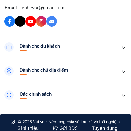
Email:
lienhevui@gmail.com
Dành cho du khách
Dành cho chủ địa điểm
Các chính sách
© 2026 Vui.vn - Nền tảng chia sẻ lưu trú và trải nghiệm.
Giới thiệu
Ký Gửi BĐS
Tuyển dụng
|
|