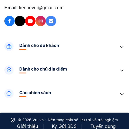
Email:
lienhevui@gmail.com
Dành cho du khách
Dành cho chủ địa điểm
Các chính sách
© 2026 Vui.vn - Nền tảng chia sẻ lưu trú và trải nghiệm.
Giới thiệu
Ký Gửi BĐS
Tuyển dụng
|
|