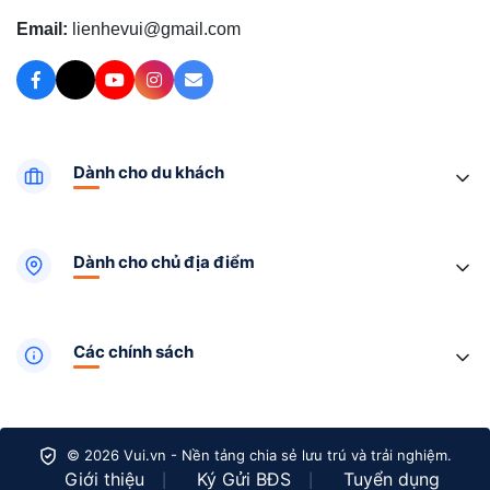
Email:
lienhevui@gmail.com
Dành cho du khách
Dành cho chủ địa điểm
Các chính sách
© 2026 Vui.vn - Nền tảng chia sẻ lưu trú và trải nghiệm.
Giới thiệu
Ký Gửi BĐS
Tuyển dụng
|
|