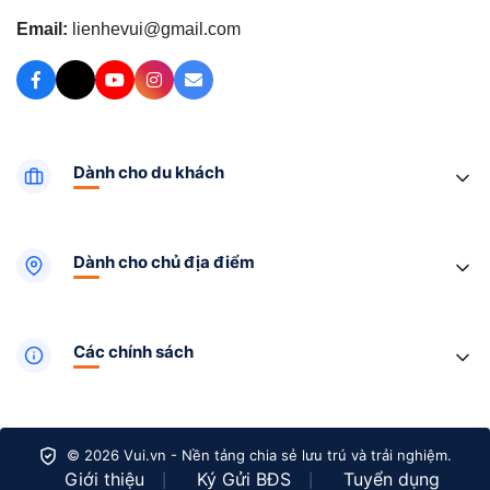
Email:
lienhevui@gmail.com
Dành cho du khách
Dành cho chủ địa điểm
Các chính sách
© 2026 Vui.vn - Nền tảng chia sẻ lưu trú và trải nghiệm.
Giới thiệu
Ký Gửi BĐS
Tuyển dụng
|
|