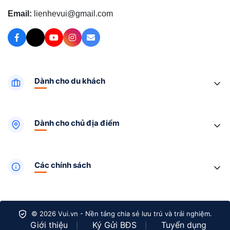
Email:
lienhevui@gmail.com
Dành cho du khách
Dành cho chủ địa điểm
Các chính sách
© 2026 Vui.vn - Nền tảng chia sẻ lưu trú và trải nghiệm.
Giới thiệu
Ký Gửi BĐS
Tuyển dụng
|
|