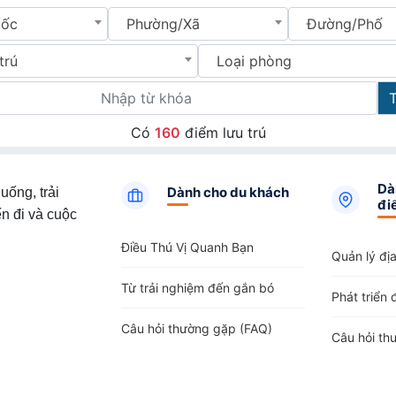
uốc
Phường/Xã
Đường/Phố
trú
Loại phòng
Có
160
điểm lưu trú
Dà
Dành cho du khách
uống, trải
đi
n đi và cuộc
Điều Thú Vị Quanh Bạn
Quản lý đị
Từ trải nghiệm đến gắn bó
Phát triển 
Câu hỏi thường gặp (FAQ)
Câu hỏi th