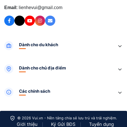
Email:
lienhevui@gmail.com
Dành cho du khách
Dành cho chủ địa điểm
Các chính sách
© 2026 Vui.vn - Nền tảng chia sẻ lưu trú và trải nghiệm.
Giới thiệu
Ký Gửi BĐS
Tuyển dụng
|
|